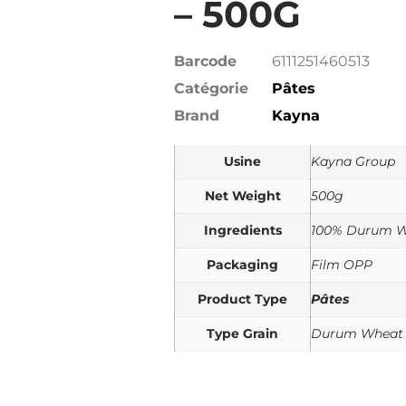
– 500G
Barcode
6111251460513
Catégorie
Pâtes
Brand
Kayna
Usine
Kayna Group
Net Weight
500g
Ingredients
100% Durum W
Packaging
Film OPP
Product Type
Pâtes
Type Grain
Durum Wheat