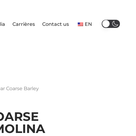
ia
Carrières
Contact us
EN
ar Coarse Barley
OARSE
MOLINA