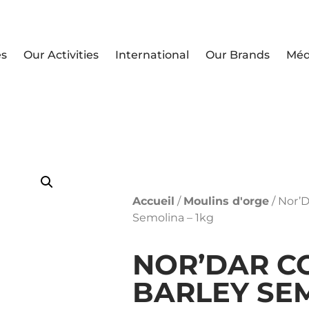
es
Our Activities
International
Our Brands
Méd
Accueil
/
Moulins d'orge
/ Nor’D
Semolina – 1kg
NOR’DAR C
BARLEY SE