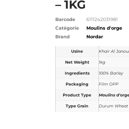
– 1KG
Barcode
6111242031981
Catégorie
Moulins d'orge
Brand
Nordar
Usine
Khair Al Janou
Net Weight
1kg
Ingredients
100% Barley
Packaging
Film OPP
Product Type
Moulins d'org
Type Grain
Durum Wheat