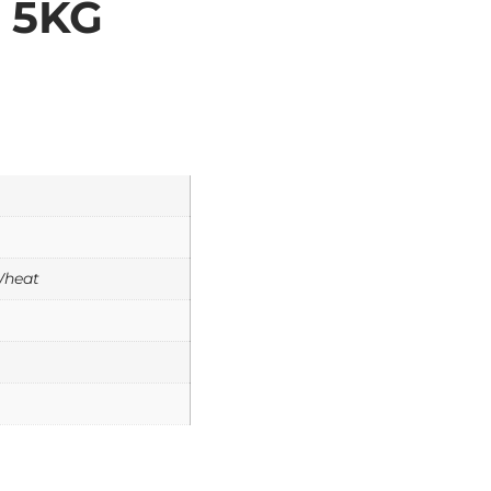
 5KG
Wheat