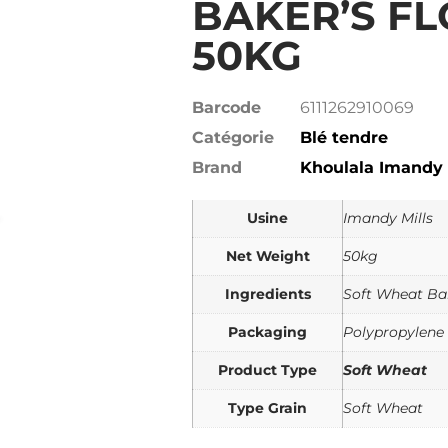
BAKER’S FL
50KG
Barcode
6111262910069
Catégorie
Blé tendre
Brand
Khoulala Imandy
Usine
Imandy Mills
Net Weight
50kg
Ingredients
Soft Wheat Bak
Packaging
Polypropylene
Product Type
Soft Wheat
Type Grain
Soft Wheat