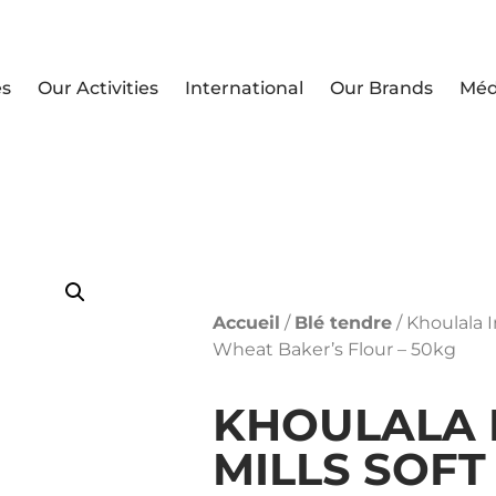
es
Our Activities
International
Our Brands
Méd
Accueil
/
Blé tendre
/ Khoulala 
Wheat Baker’s Flour – 50kg
KHOULALA 
MILLS SOF