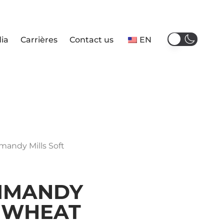
ia
Carrières
Contact us
EN
Imandy Mills Soft
IMANDY
T WHEAT