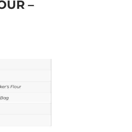
OUR –
er's Flour
 Bag